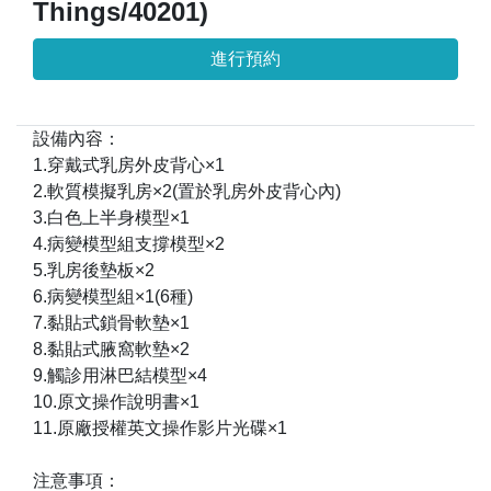
Things/40201)
進行預約
設備內容：
1.穿戴式乳房外皮背心×1
2.軟質模擬乳房×2(置於乳房外皮背心內)
3.白色上半身模型×1
4.病變模型組支撐模型×2
5.乳房後墊板×2
6.病變模型組×1(6種)
7.黏貼式鎖骨軟墊×1
8.黏貼式腋窩軟墊×2
9.觸診用淋巴結模型×4
10.原文操作說明書×1
11.原廠授權英文操作影片光碟×1
注意事項：