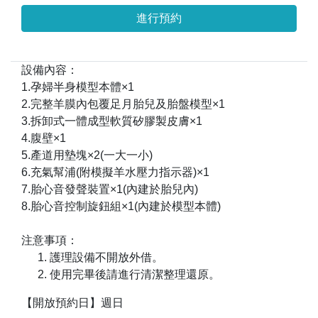
進行預約
設備內容：
1.孕婦半身模型本體×1
2.完整羊膜內包覆足月胎兒及胎盤模型×1
3.拆卸式一體成型軟質矽膠製皮膚×1
4.腹壁×1
5.產道用墊塊×2(一大一小)
6.充氣幫浦(附模擬羊水壓力指示器)×1
7.胎心音發聲裝置×1(內建於胎兒內)
8.胎心音控制旋鈕組×1(內建於模型本體)
注意事項：
護理設備不開放外借。
使用完畢後請進行清潔整理還原。
【開放預約日】週日