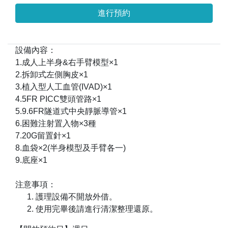
進行預約
設備內容：
1.成人上半身&右手臂模型×1
2.拆卸式左側胸皮×1
3.植入型人工血管(IVAD)×1
4.5FR PICC雙頭管路×1
5.9.6FR隧道式中央靜脈導管×1
6.困難注射置入物×3種
7.20G留置針×1
8.血袋×2(半身模型及手臂各一)
9.底座×1
注意事項：
護理設備不開放外借。
使用完畢後請進行清潔整理還原。