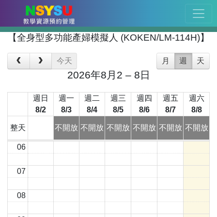
00
01
【全身型多功能產婦模擬人 (KOKEN/LM-114H)】
02
今天
月
週
天
2026年8月2 – 8日
03
週日
週一
週二
週三
週四
週五
週六
04
8/2
8/3
8/4
8/5
8/6
8/7
8/8
05
整天
不開放
不開放
不開放
不開放
不開放
不開放
06
07
08