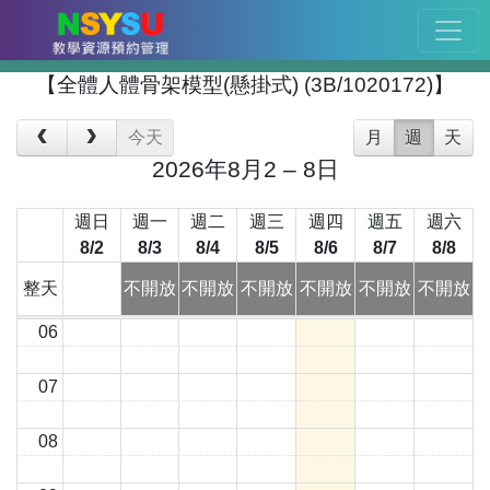
00
01
【全體人體骨架模型(懸掛式) (3B/1020172)】
02
今天
月
週
天
2026年8月2 – 8日
03
週日
週一
週二
週三
週四
週五
週六
04
8/2
8/3
8/4
8/5
8/6
8/7
8/8
05
整天
不開放
不開放
不開放
不開放
不開放
不開放
06
07
08